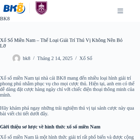
BK8
Xổ Số Miền Nam – Thể Loại Giải Trí Thú Vị Không Nên Bỏ
Lỡ
bk8
Tháng 2 14, 2025
Xổ Số
Xổ số miền Nam tại nhà cái BK8 mang đến nhiều loại hình giải trí
phong phú nhằm phục vụ cho mọi cược thủ. Hiện tại, anh em có thể
dễ dàng đặt cược hàng ngày chỉ với chiếc điện thoại thông minh của
mình.
Hãy khám phá ngay những trải nghiệm thú vị tại sảnh cược này qua
bài viết chi tiết dưới đây.
Giới thiệu sơ lược về hình thức xổ số miền Nam
Xổ số miền Nam là một hình thức giải trí rất phổ biến và được cộng