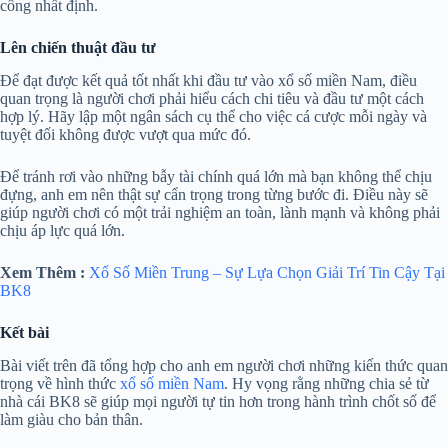
công nhất định.
Lên chiến thuật đầu tư
Để đạt được kết quả tốt nhất khi đầu tư vào xổ số miền Nam, điều
quan trọng là người chơi phải hiểu cách chi tiêu và đầu tư một cách
hợp lý. Hãy lập một ngân sách cụ thể cho việc cá cược mỗi ngày và
tuyệt đối không được vượt qua mức đó.
Để tránh rơi vào những bẫy tài chính quá lớn mà bạn không thể chịu
đựng, anh em nên thật sự cẩn trọng trong từng bước đi. Điều này sẽ
giúp người chơi có một trải nghiệm an toàn, lành mạnh và không phải
chịu áp lực quá lớn.
Xem Thêm :
Xổ Số Miền Trung – Sự Lựa Chọn Giải Trí Tin Cậy Tại
BK8
Kết bài
Bài viết trên đã tổng hợp cho anh em người chơi những kiến thức quan
trọng về hình thức
xổ số miền Nam
. Hy vọng rằng những chia sẻ từ
nhà cái BK8 sẽ giúp mọi người tự tin hơn trong hành trình chốt số để
làm giàu cho bản thân.