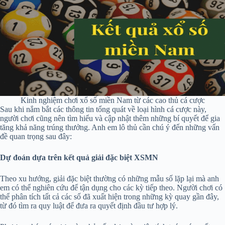
Kinh nghiệm chơi xổ số miền Nam từ các cao thủ cá cược
Sau khi nắm bắt các thông tin tổng quát về loại hình cá cược này,
người chơi cũng nên tìm hiểu và cập nhật thêm những bí quyết để gia
tăng khả năng trúng thưởng. Anh em lô thủ cần chú ý đến những vấn
đề quan trọng sau đây:
Dự đoán dựa trên kết quả giải đặc biệt XSMN
Theo xu hướng, giải đặc biệt thường có những mẫu số lặp lại mà anh
em có thể nghiên cứu để tận dụng cho các kỳ tiếp theo. Người chơi có
thể phân tích tất cả các số đã xuất hiện trong những kỳ quay gần đây,
từ đó tìm ra quy luật để đưa ra quyết định đầu tư hợp lý.