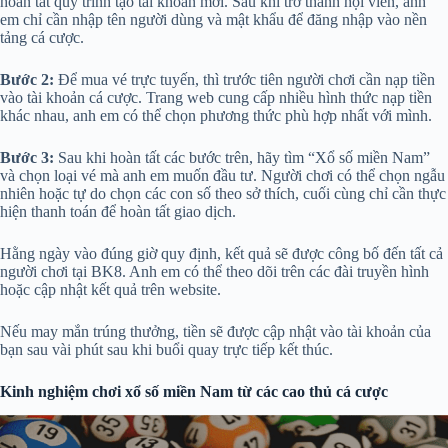
hoàn tất quy trình tạo tài khoản mới. Sau khi trở thành hội viên, anh
em chỉ cần nhập tên người dùng và mật khẩu để đăng nhập vào nền
tảng cá cược.
Bước 2:
Để mua vé trực tuyến, thì trước tiên người chơi cần nạp tiền
vào tài khoản cá cược. Trang web cung cấp nhiều hình thức nạp tiền
khác nhau, anh em có thể chọn phương thức phù hợp nhất với mình.
Bước 3:
Sau khi hoàn tất các bước trên, hãy tìm “Xổ số miền Nam”
và chọn loại vé mà anh em muốn đầu tư. Người chơi có thể chọn ngẫu
nhiên hoặc tự do chọn các con số theo sở thích, cuối cùng chỉ cần thực
hiện thanh toán để hoàn tất giao dịch.
Hằng ngày vào đúng giờ quy định, kết quả sẽ được công bố đến tất cả
người chơi tại BK8. Anh em có thể theo dõi trên các đài truyền hình
hoặc cập nhật kết quả trên website.
Nếu may mắn trúng thưởng, tiền sẽ được cập nhật vào tài khoản của
bạn sau vài phút sau khi buổi quay trực tiếp kết thúc.
Kinh nghiệm chơi xổ số miền Nam từ các cao thủ cá cược