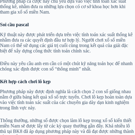
Phương pháp cá cược này chủ yếu dựa vào việc tính toán xác suất
thống kê, nhằm đưa ra những lựa chọn có cơ sở khoa học hơn khi
tham gia xổ số miền Nam.
Soi cầu pascal
Kỹ thuật này được phát triển dựa trên việc tính toán xác suất thống kê
nhằm đưa ra các quyết định đầu tư hợp lý. Người chơi xổ số miền
Nam có thể sử dụng các giá trị cuối cùng trong kết quả của giải đặc
biệt để xây dựng công thức tính toán chính xác.
Điều này yêu cầu anh em cần có một chút kỹ năng toán học để nhanh
chóng xác định được con số “thông minh” nhất.
Kết hợp cách chơi lô kẹp
Phương pháp này được định nghĩa là cách chọn 2 con số giống nhau
nằm ở giữa bảng kết quả xổ số trực tuyến. Chơi lô kẹp hoàn toàn dựa
vào việc tính toán xác suất của các chuyên gia dày dạn kinh nghiệm
trong lĩnh vực này.
Thông thường, những số được chọn làm lô kẹp trong xổ số kiến thiết
miền Nam sẽ được lấy từ các kỳ quay thưởng gần đây. Khá nhiều lô
thủ tại BK8 đã áp dụng phương pháp này và đã đạt được những thành