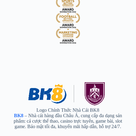
Logo Chính Thức Nhà Cái BK8
BK8
– Nhà cái hàng đầu Châu Á, cung cấp đa dạng sản
phẩm: cá cược thể thao, casino trực tuyến, game bài, slot
game. Bảo mật tối đa, khuyến mãi hấp dẫn, hỗ trợ 24/7.