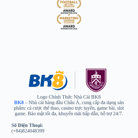
Logo Chính Thức Nhà Cái BK8
BK8
– Nhà cái hàng đầu Châu Á, cung cấp đa dạng sản
phẩm: cá cược thể thao, casino trực tuyến, game bài, slot
game. Bảo mật tối đa, khuyến mãi hấp dẫn, hỗ trợ 24/7.
Số Điện Thoại:
(+84)824048399