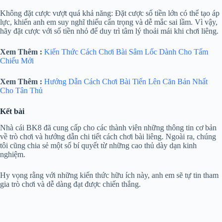
Không đặt cược vượt quá khả năng: Đặt cược số tiền lớn có thể tạo áp
lực, khiến anh em suy nghĩ thiếu cẩn trọng và dễ mắc sai lầm. Vì vậy,
hãy đặt cược với số tiền nhỏ để duy trì tâm lý thoải mái khi chơi liêng.
Xem Thêm :
Kiến Thức Cách Chơi Bài Sâm Lốc Dành Cho Tấm
Chiếu Mới
Xem Thêm :
Hướng Dẫn Cách Chơi Bài Tiến Lên Căn Bản Nhất
Cho Tân Thủ
Kết bài
Nhà cái BK8 đã cung cấp cho các thành viên những thông tin cơ bản
về trò chơi và hướng dẫn chi tiết cách chơi bài liêng. Ngoài ra, chúng
tôi cũng chia sẻ một số bí quyết từ những cao thủ dày dạn kinh
nghiệm.
Hy vọng rằng với những kiến thức hữu ích này, anh em sẽ tự tin tham
gia trò chơi và dễ dàng đạt được chiến thắng.