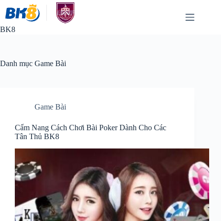
BK8
Danh mục
Game Bài
Game Bài
Cẩm Nang Cách Chơi Bài Poker Dành Cho Các
Tân Thủ BK8