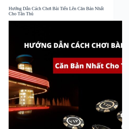
Hướng Dẫn Cách Chơi Bài Tiến Lên Căn Bản Nhất
Cho Tân Thủ