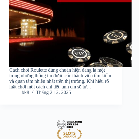
Cách chơi Roulette đúng chuẩn hiện đang là một
trong những thông tin được các thành viên tìm kiếm
và quan tâm nhiều nhất trên thị trường. Khi hiểu rõ
luật chơi một cách chi tiết, anh em sẽ tự…
bk8
Tháng 2 12, 2025