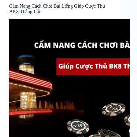
Cẩm Nang Cách Chơi Bài Liêng Giúp Cược Thủ
BK8 Thắng Lớn