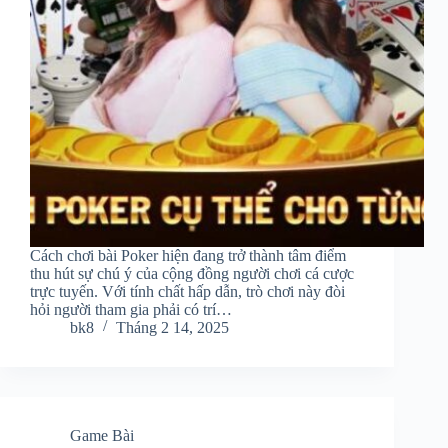
Cách chơi bài Poker hiện đang trở thành tâm điểm
thu hút sự chú ý của cộng đồng người chơi cá cược
trực tuyến. Với tính chất hấp dẫn, trò chơi này đòi
hỏi người tham gia phải có trí…
bk8
Tháng 2 14, 2025
Game Bài